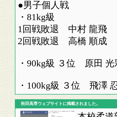
●男子個人戦
・81kg級
1回戦敗退 中村 龍飛
2回戦敗退 高橋 順成
・90kg級 ３位 原田 光
・100kg級 ３位 飛澤 
秋田高専ウェブサイトに掲載されました。
本校柔道