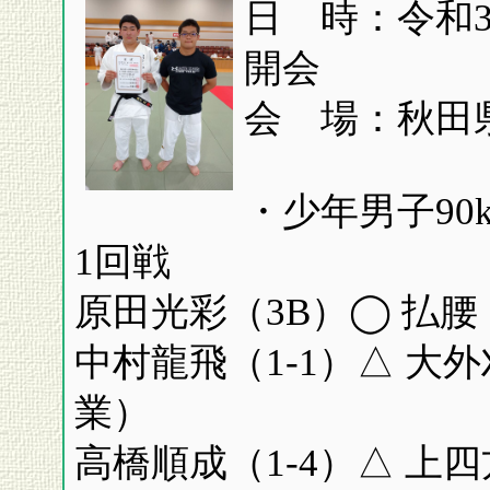
日 時：令和3
開会
会 場：秋田
・少年男子90
1回戦
原田光彩（3B）◯ 払腰
中村龍飛（1-1）△ 大
業）
高橋順成（1-4）△ 上