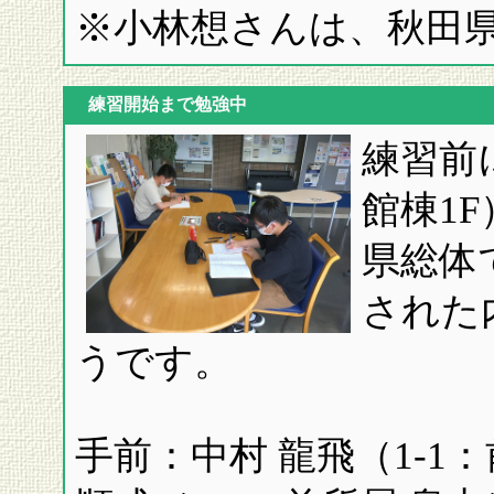
※小林想さんは、秋田
練習開始まで勉強中
練習前
館棟1
県総体
された
うです。
手前：中村 龍飛（1-1