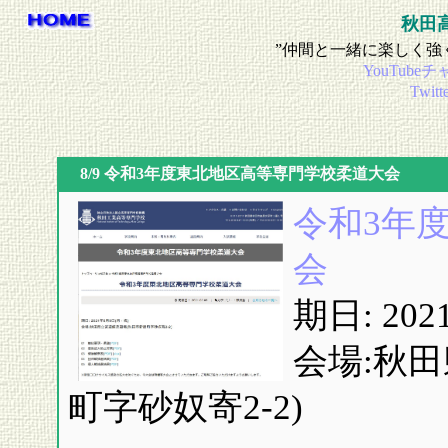
秋田高
”仲間と一緒に楽しく強
YouTub
Twi
8/9 令和3年度東北地区高等専門学校柔道大会
令和3年
会
期日: 20
会場:秋
町字砂奴寄2-2)