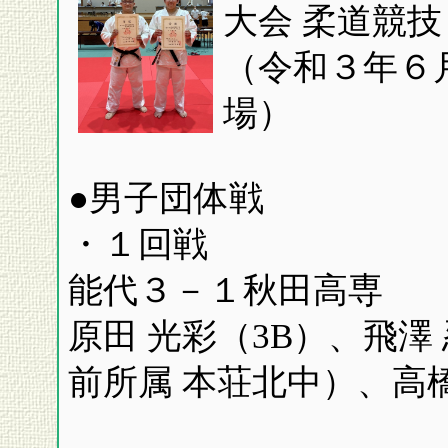
大会 柔道競技
（令和３年６
場）
●男子団体戦
・１回戦
能代３－１秋田高専
原田 光彩（3B）、飛澤 
前所属 本荘北中）、高橋