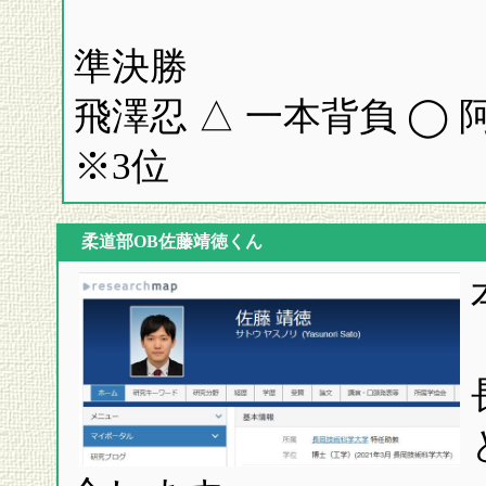
準決勝
飛澤忍 △ 一本背負 ◯
※3位
柔道部OB佐藤靖徳くん