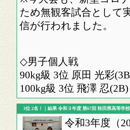
ため無観客試合として実施
信が行われました。
◇男子個人戦
90kg級 3位 原田 光彩(3B
100kg級 3位 飛澤 忍(2B)
3位 2名！｜結果 令和３年度 第67回 秋田県高等学
令和3年度（2