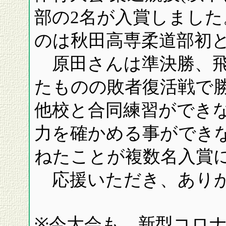
部の2名が入賞しまし
のは秋田高専柔道部初
原田さんは準決勝、飛
たものの敗者復活戦で
他校と合同練習ができ
力を確かめる事ができ
ねたことが複数名入賞
応援いただき、ありが
※今大会も、新型コロ