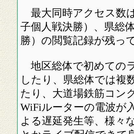
最大同時アクセス数は
子個人戦決勝）、県総体
勝）の閲覧記録が残っ
地区総体で初めてのラ
したり、県総体では複
たり、大道場鉄筋コン
WiFiルーターの電波
よる遅延発生等、様々