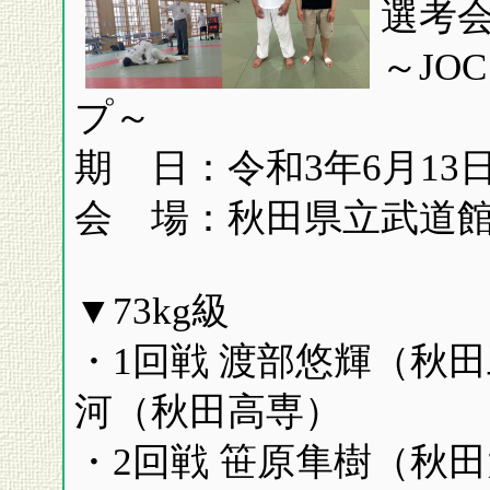
選考
～JO
プ～
期 日：令和3年6月13
会 場：秋田県立武道
▼73kg級
・1回戦 渡部悠輝（秋田
河（秋田高専）
・2回戦 笹原隼樹（秋田大