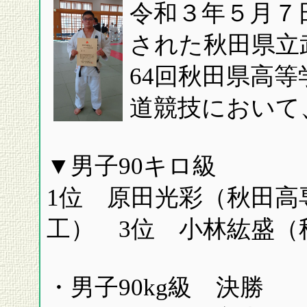
令和３年５月７
された秋田県立
64回秋田県高
道競技において
▼男子90キロ級
1位 原田光彩（秋田高
工） 3位 小林紘盛（
・男子90kg級 決勝