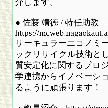
介します。
● 佐藤 靖徳 / 特任助教 SA
https://mcweb.nagaokaut.ac
サーキュラーエコノミ
ックリサイクル技術と
質安定化に関するプロ
学連携からイノベーシ
るように頑張ります！
・教員紹介 https://stream.n