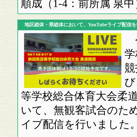
順成（1-4：前所属 泉中
地区総体・県総体において、YouTubeライブ配信
令
学
競
び
等学校総合体育大会柔
いて、無観客試合のため、
イブ配信を行いました