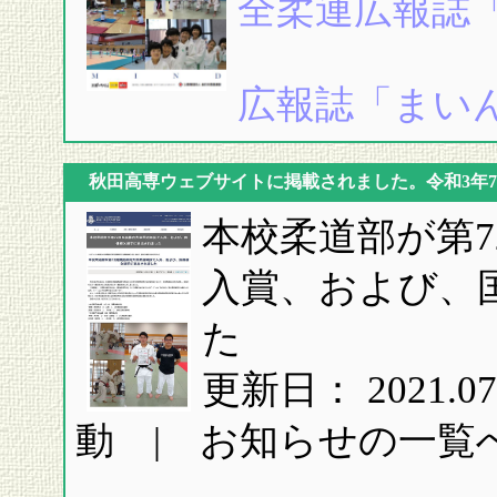
全柔連広報誌「ま
広報誌「まい
秋田高専ウェブサイトに掲載されました。令和3年7
本校柔道部が第
入賞、および、
た
更新日： 2021.
動 | お知らせの一覧