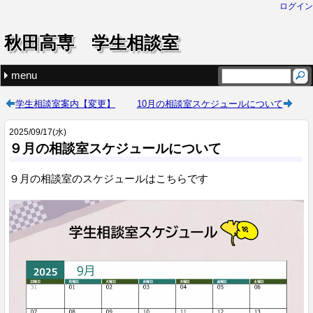
ログイン
秋田高専 学生相談室
menu
最近の記事
タグ
7・8月のスケジュールについて
６月のスケジュールについて
5月のスケジュールについて
４月の開室スケジュール
相談室開室のお知らせ
カウンセリングとは (1)
カウセリングですることって？ (1)
学生相談室を利用するには (5)
開室スケジュール (27)
(none) (2)
学生相談室案内【変更】
10月の相談室スケジュールについて
2025
/
09
/
17
(水)
９月の相談室スケジュールについて
９月の相談室のスケジュールはこちらです